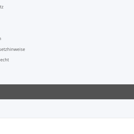
tz
m
setzhinweise
recht